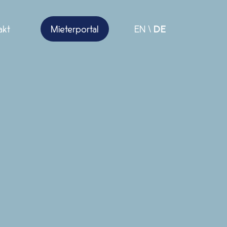
Close
EN
\
DE
akt
Mieterportal
EN
DE
\