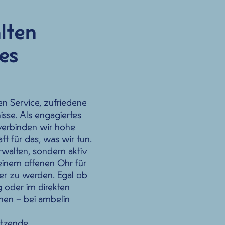
lten
es
en Service, zufriedene
isse. Als engagiertes
verbinden wir hohe
t für das, was wir tun.
walten, sondern aktiv
 einem offenen Ohr für
r zu werden. Egal ob
g oder im direkten
nnen – bei
ambelin
ätzende