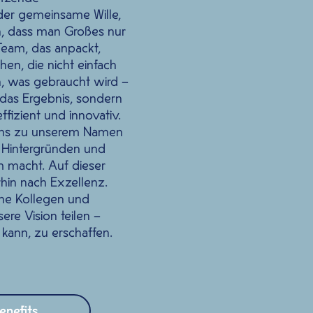
der gemeinsame Wille,
n, dass man Großes nur
Team, das anpackt,
hen, die nicht einfach
, was gebraucht wird –
 das Ergebnis, sondern
ffizient und innovativ.
e uns zu unserem Namen
an Hintergründen und
m macht. Auf dieser
hin nach Exzellenz.
che
Kollegen und
ere Vision teilen –
 kann
, zu erschaffen.
enefits